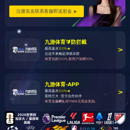
的重要性和流程
方
2025
10
/
网
站
资
质
实
力
23
关于电位滴定仪华体会 (hth)·官方网站检
渠