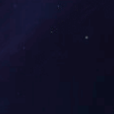
2025
10
登
/
录
入
口
资
讯
联
17
浅谈医疗设备多参数监护仪的华体会 (ht
h)·官方网站与检测